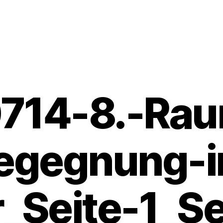
714-8.-Rau
egegnung-i
_Seite-1_Se
1
V
4
o
.
n