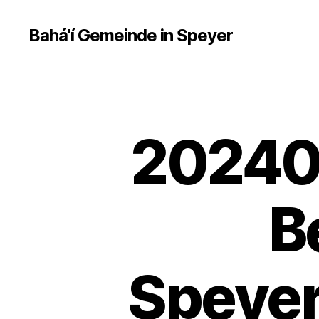
Bahá'í Gemeinde in Speyer
20240
B
Speyer